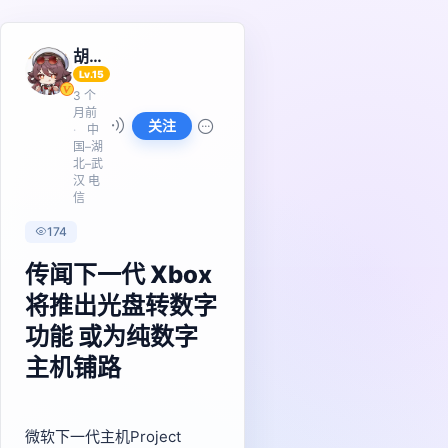
胡桃
Lv.15
3 个
月前
关注
中
国–湖
北–武
汉 电
信
174
传闻下一代 Xbox
将推出光盘转数字
功能 或为纯数字
主机铺路
微软下一代主机Project 