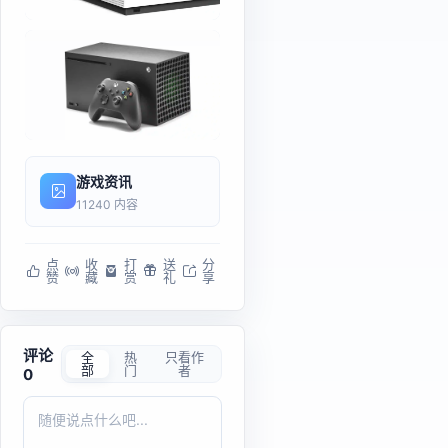
游戏资讯
11240 内容
点
收
打
送
分
赞
藏
赏
礼
享
评论
全
热
只看作
部
门
者
0