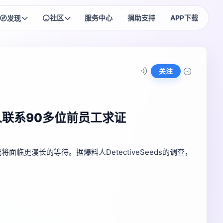
社区
服务中心
捐助支持
APP下载
发现
HOT
HOT
每日签到
排行榜
每日奖励领不停~
社区高手榜单
关注
NEW
匿名树洞
头像商城
把心事贴成便签
头像框资产管理
NEW
人联系90多位前员工求证
头衔商城
头衔购买与佩戴
面临更漫长的等待。据爆料人DetectiveSeeds的调查，