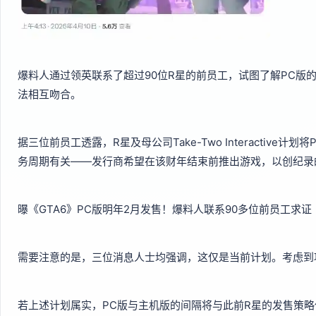
爆料人通过领英联系了超过90位R星的前员工，试图了解PC版
法相互吻合。
据三位前员工透露，R星及母公司Take-Two Interactiv
务周期有关——发行商希望在该财年结束前推出游戏，以创纪录
曝《GTA6》PC版明年2月发售！爆料人联系90多位前员工求证
需要注意的是，三位消息人士均强调，这仅是当前计划。考虑到
若上述计划属实，PC版与主机版的间隔将与此前R星的发售策略