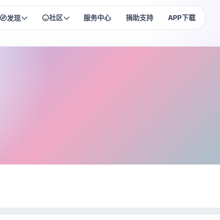
社区
服务中心
捐助支持
APP下载
发现
HOT
HOT
每日签到
排行榜
每日奖励领不停~
社区高手榜单
NEW
匿名树洞
头像商城
把心事贴成便签
头像框资产管理
NEW
头衔商城
头衔购买与佩戴